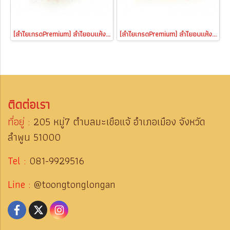
(ลำไยเกรดPremium) ลำไยอบแห้งเนื้อสีทองลำพูน (Gi Thailand) แบบกล่อง 12ซองx20กรัม
(ลำไยเกรดPremium) ลำไยอบแห้งเนื้อสีทองลำพูน (Gi Thailand) หอมกลิ่นลำไยแท้ หวานธรรมชาติ ไม่ใส่น้ำตาล
ติดต่อเรา
ที่อยู่ :
205 หมู่7 ตำบลมะเขือแจ้ อำเภอเมือง จังหวัด
ลำพูน 51000
Tel :
081-9929516
Line :
@toongtonglongan