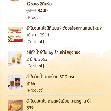
12ซองx20กรัม
฿450
฿420
(Product)
ลำไยอบแห้งมีกี่แบบ? ต้องเลือกทานแบบไหน?
18 ก.ย. 2564
(Content)
วิธีทำน้ำลำไย by ร้านลำไยถุงทอง
2 มี.ค. 2562
(Content)
ลำไยต้มน้ำแบบก้อน 500 กรัม
฿165
(Product)
ลำไยอบแห้ง เกรดพรีเมี่ยม มาตรฐาน GI
฿39