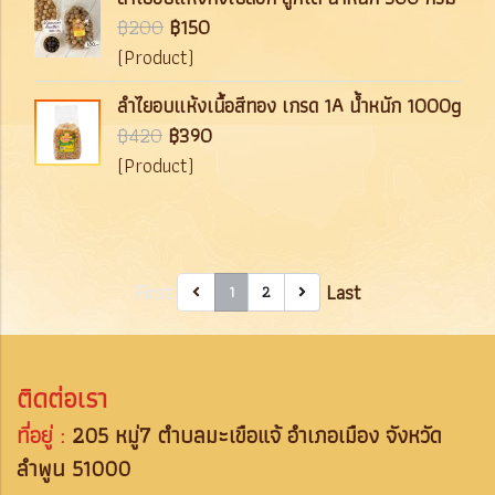
฿200
฿150
(Product)
ลำไยอบแห้งเนื้อสีทอง เกรด 1A น้ำหนัก 1000g
฿420
฿390
(Product)
First
Last
1
2
ติดต่อเรา
ที่อยู่ :
205 หมู่7 ตำบลมะเขือแจ้ อำเภอเมือง จังหวัด
ลำพูน 51000